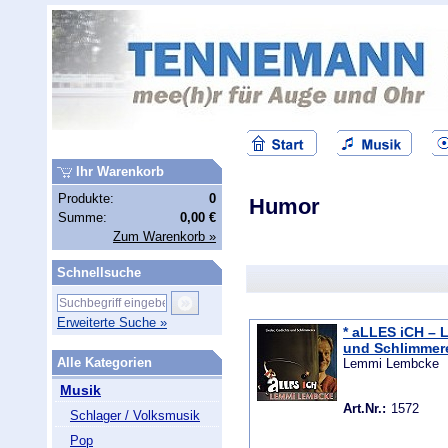
Ihr Warenkorb
Produkte:
0
Humor
Summe:
0,00 €
Zum Warenkorb »
Schnellsuche
Erweiterte Suche »
* aLLES iCH – L
und Schlimmer
Alle Kategorien
Lemmi Lembcke
Musik
Art.Nr.:
1572
Schlager / Volksmusik
Pop