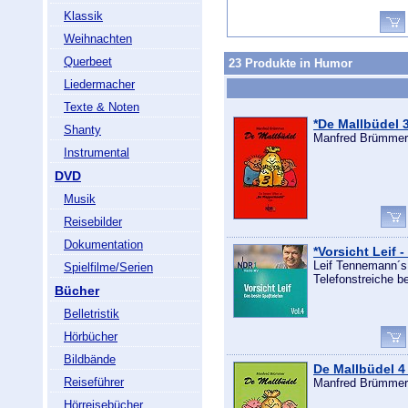
Klassik
Weihnachten
Querbeet
23 Produkte in Humor
Liedermacher
Texte & Noten
*De Mallbüdel 
Shanty
Manfred Brümmer
Instrumental
DVD
Musik
Reisebilder
Dokumentation
*Vorsicht Leif -
Leif Tennemann´s 
Spielfilme/Serien
Telefonstreiche 
Bücher
Belletristik
Hörbücher
Bildbände
De Mallbüdel 4
Reiseführer
Manfred Brümmer
Hörreisebücher