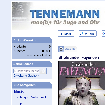
Ihr Warenkorb
Produkte:
0
Summe:
0,00 €
Zum Warenkorb »
Stralsunder Fayencen
Schnellsuche
Erweiterte Suche »
Alle Kategorien
Musik
Schlager / Volksmusik
Pop