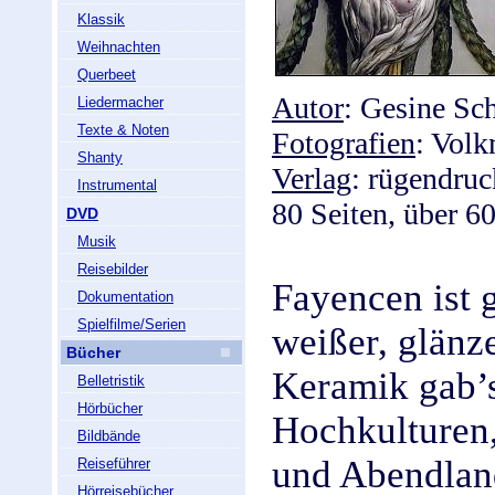
Klassik
Weihnachten
Querbeet
Autor
: Gesine Sc
Liedermacher
Texte & Noten
Fotografien
: Volk
Shanty
Verlag
: rügendruc
Instrumental
80 Seiten, über 6
DVD
Musik
Reisebilder
Fayencen ist 
Dokumentation
Spielfilme/Serien
weißer, glänz
Bücher
Keramik gab’s
Belletristik
Hörbücher
Hochkulturen
Bildbände
und Abendland
Reiseführer
Hörreisebücher