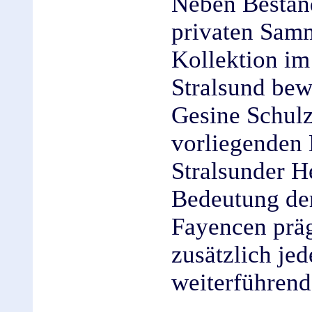
Neben Beständ
privaten Samm
Kollektion i
Stralsund bew
Gesine Schulz
vorliegenden 
Stralsunder He
Bedeutung der
Fayencen präg
zusätzlich je
weiterführen