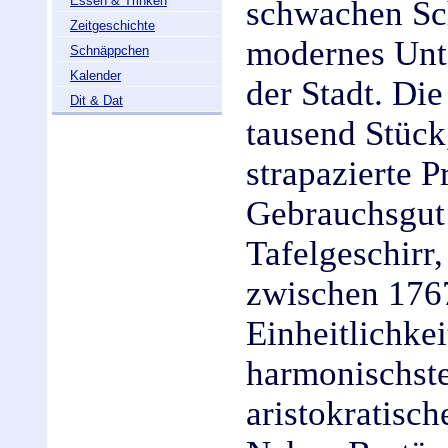
Essen & Trinken
schwachen Sc
Zeitgeschichte
modernes Unt
Schnäppchen
Kalender
der Stadt. Di
Dit & Dat
tausend Stück,
strapazierte 
Gebrauchsgut
Tafelgeschirr
zwischen 1767
Einheitlichkei
harmonischste
aristokratisch