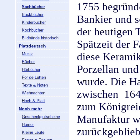
1755 begründe
Sachbücher
Backbücher
Bankier und 
Kinderbücher
der heutigen T
Kochbücher
Bildbände historisch
Spätzeit der 
Plattdeutsch
diese Keramik
Musik
Bücher
Porzellan und
Hörbücher
För de Lütten
wurde. Die Ha
Texte & Noten
zwischen
164
Wiehnachten
Hoch & Platt
zum Königrei
Noch mehr
Manufaktur wa
Geschenkgutscheine
Humor
zurückgeblieb
Kleine Leute