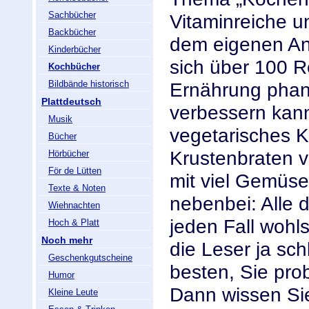
Sachbücher
Vitaminreiche 
Backbücher
dem eigenen Anb
Kinderbücher
sich über 100 R
Kochbücher
Bildbände historisch
Ernährung phant
Plattdeutsch
verbessern kann.
Musik
vegetarisches 
Bücher
Krustenbraten v
Hörbücher
För de Lütten
mit viel Gemüse
Texte & Noten
nebenbei: Alle 
Wiehnachten
jeden Fall woh
Hoch & Platt
Noch mehr
die Leser ja sch
Geschenkgutscheine
besten, Sie pro
Humor
Dann wissen Sie
Kleine Leute