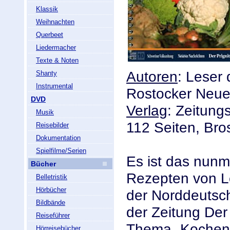
Klassik
Weihnachten
Querbeet
Liedermacher
Texte & Noten
Autoren
: Leser
Shanty
Instrumental
Rostocker Neues
DVD
Verlag
: Zeitun
Musik
112 Seiten, Bro
Reisebilder
Dokumentation
Spielfilme/Serien
Es ist das nunm
Bücher
Rezepten von Le
Belletristik
Hörbücher
der Norddeutsc
Bildbände
der Zeitung Der
Reiseführer
Thema „Kochen,
Hörreisebücher