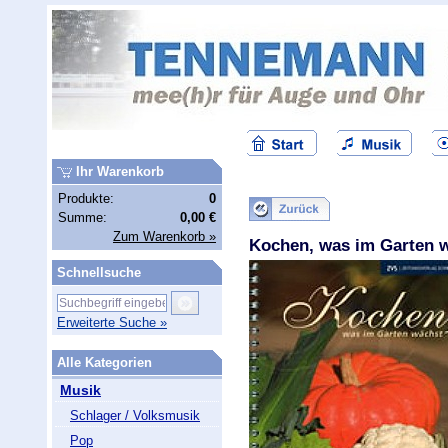
Ihr Warenkorb
Produkte:
0
Summe:
0,00 €
Zum Warenkorb »
Kochen, was im Garten 
Schnellsuche
Erweiterte Suche »
Alle Kategorien
Musik
Schlager / Volksmusik
Pop